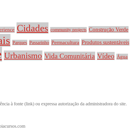
Cidades
Construção Verde
erience
community projects
ais
Produtos sustentáveis
Permacultura
Parques
Passarinho
e
Urbanismo
Vida Comunitária
Vídeo
Água
ncia à fonte (link) ou expressa autorização da administradora do site.
boiacursos.com