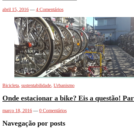
abril 15, 2016
—
4 Comentários
Bicicleta
,
sustentabilidade
,
Urbanismo
Onde estacionar a bike? Eis a questão! Par
março 18, 2016
—
0 Comentários
Navegação por posts