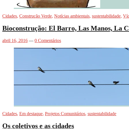
Cidades
,
Construção Verde
,
Notícias ambientais
,
sustentabilidade
,
Ví
Bioconstrução: El Barro, Las Manos, La C
abril 16, 2016
—
0 Comentários
Cidades
,
Em destaque
,
Projetos Comunitários
,
sustentabilidade
Os coletivos e as cidades