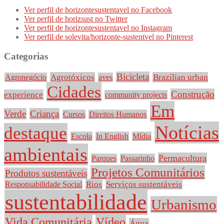
Ver perfil de horizontesustentavel no Facebook
Ver perfil de horizsust no Twitter
Ver perfil de horizontesustentavel no Instagram
Ver perfil de solevita/horizonte-sustentvel no Pinterest
Categorias
Bicicleta
Agrotóxicos
Brazilian urban
Agronegócio
aves
Cidades
Construção
experience
community projects
Em
Verde
Criança
Cursos
Direitos Humanos
Notícias
destaque
Escola
In English
Mídia
ambientais
Permacultura
Parques
Passarinho
Projetos Comunitários
Produtos sustentáveis
Rios
Serviços sustentáveis
Responsabilidade Social
sustentabilidade
Urbanismo
Vida Comunitária
Vídeo
Água