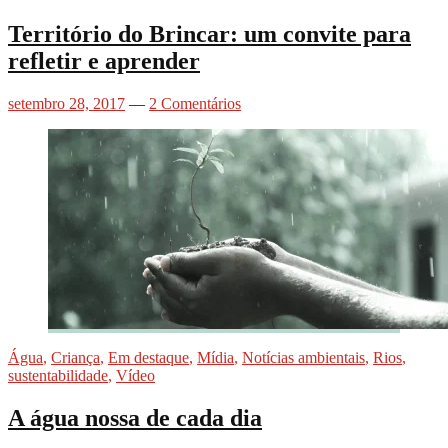
Território do Brincar: um convite para
refletir e aprender
setembro 28, 2017
—
2 Comentários
Água
,
Criança
,
Em destaque
,
Mídia
,
Notícias ambientais
,
Rios
,
sustentabilidade
,
Vídeo
A água nossa de cada dia