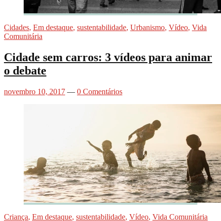
Cidades
,
Em destaque
,
sustentabilidade
,
Urbanismo
,
Vídeo
,
Vida
Comunitária
Cidade sem carros: 3 vídeos para animar
o debate
novembro 10, 2017
—
0 Comentários
Criança
,
Em destaque
,
sustentabilidade
,
Vídeo
,
Vida Comunitária