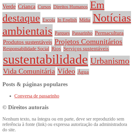
Em
Verde
Criança
Cursos
Direitos Humanos
Notícias
destaque
Escola
In English
Mídia
ambientais
Permacultura
Parques
Passarinho
Projetos Comunitários
Produtos sustentáveis
Rios
Serviços sustentáveis
Responsabilidade Social
sustentabilidade
Urbanismo
Vida Comunitária
Vídeo
Água
Posts & páginas populares
Conversa de passarinho
© Direitos autorais
Nenhum texto, na íntegra ou em parte, deve ser reproduzido sem
referência à fonte (link) ou expressa autorização da administradora
do site.