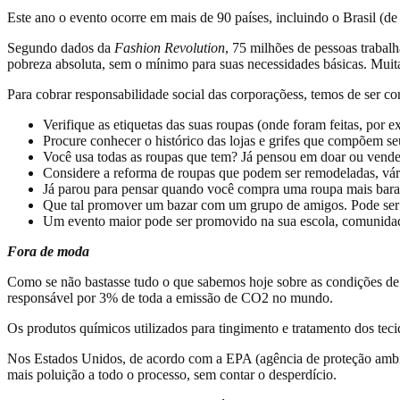
Este ano o evento ocorre em mais de 90 países, incluindo o Brasil (d
Segundo dados da
Fashion Revolution
, 75 milhões de pessoas trabal
pobreza absoluta, sem o mínimo para suas necessidades básicas. Muitas 
Para cobrar responsabilidade social das corporaçõess, temos de ser
Verifique as etiquetas das suas roupas (onde foram feitas, por e
Procure conhecer o histórico das lojas e grifes que compõem se
Você usa todas as roupas que tem? Já pensou em doar ou vender
Considere a reforma de roupas que podem ser remodeladas, vári
Já parou para pensar quando você compra uma roupa mais barata
Que tal promover um bazar com um grupo de amigos. Pode ser 
Um evento maior pode ser promovido na sua escola, comunidade
Fora de moda
Como se não bastasse tudo o que sabemos hoje sobre as condições de 
responsável por 3% de toda a emissão de CO2 no mundo.
Os produtos químicos utilizados para tingimento e tratamento dos tec
Nos Estados Unidos, de acordo com a EPA (agência de proteção ambie
mais poluição a todo o processo, sem contar o desperdício.