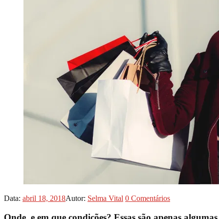
Data:
abril 18, 2018
Autor:
Selma Vital
0
Comentários
Onde e em que condições? Essas são apenas algumas 