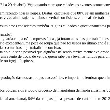
e 21 a 29 de abril). Veja quando e em que cidades os eventos acontecem
ham fazendo nossas roupas. Destas, calcula-se que 80% sejam mulheres 
vezes ainda sujeitos a abusos verbais ou físicos, em locais de trabalho
 consumidroes conscientes também. Alguns cuidados e questionamentos p
xemplo).
u guarda-roupa (são empresas éticas, já foram acusadas por trabalho es
 o excedente?Uma peça de roupa que não foi usada no último ano é sina
as costureiras hoje trabalham com isso;
 do que seria possível que alguém está sendo terrivelmente explorado 
um evento de troca, de venda, quem sabe para levantar fundos para um
 ou igreja. Inspire-se!
produção das nossas roupas e acessórios, é importante lembrar que a i
idos poluem rios e todo o processo de manufatura demanda altíssimas q
ntal americana), 84% das roupas que as pessoas descartaram em 2012 f