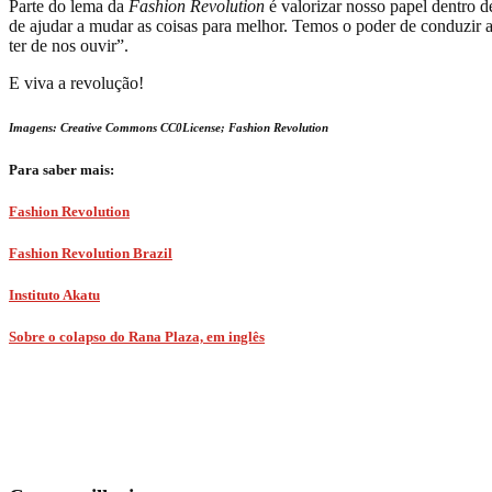
Parte do lema da
Fashion Revolution
é valorizar nosso papel dentro 
de ajudar a mudar as coisas para melhor. Temos o poder de conduzir 
ter de nos ouvir”.
E viva a revolução!
Imagens: Creative Commons CC0License; Fashion Revolution
Para saber mais:
Fashion Revolution
Fashion Revolution Brazil
Instituto Akatu
Sobre o colapso do Rana Plaza, em inglês