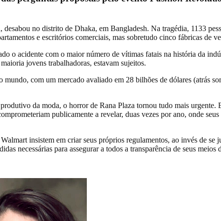
a, desabou no distrito de Dhaka, em Bangladesh. Na tragédia, 1133 pes
artamentos e escritórios comerciais, mas sobretudo cinco fábricas de ve
o o acidente com o maior número de vítimas fatais na história da ind
a maioria jovens trabalhadoras, estavam sujeitos.
o mundo, com um mercado avaliado em 28 bilhões de dólares (atrás so
 produtivo da moda, o horror de Rana Plaza tornou tudo mais urgente. E
mprometeriam publicamente a revelar, duas vezes por ano, onde seus p
almart insistem em criar seus próprios regulamentos, ao invés de se 
didas necessárias para assegurar a todos a transparência de seus meios