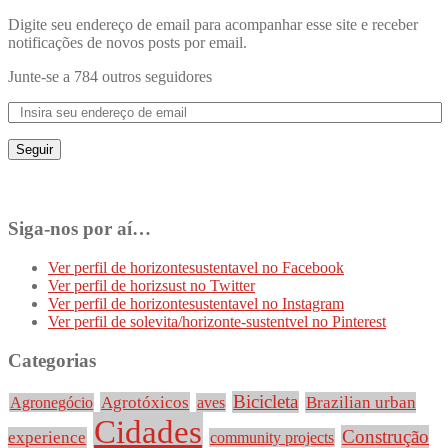
Digite seu endereço de email para acompanhar esse site e receber
notificações de novos posts por email.
Junte-se a 784 outros seguidores
Seguir
Siga-nos por aí…
Ver perfil de horizontesustentavel no Facebook
Ver perfil de horizsust no Twitter
Ver perfil de horizontesustentavel no Instagram
Ver perfil de solevita/horizonte-sustentvel no Pinterest
Categorias
Bicicleta
Agrotóxicos
Brazilian urban
Agronegócio
aves
Cidades
Construção
experience
community projects