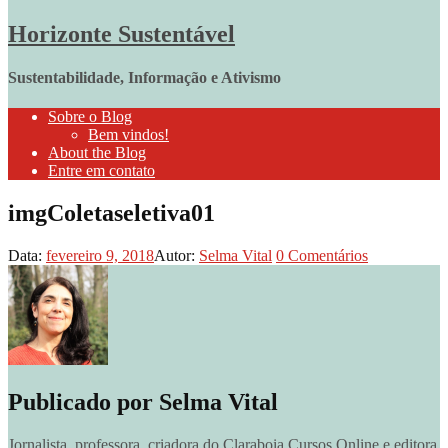
Horizonte Sustentável
Sustentabilidade, Informação e Ativismo
Sobre o Blog
Bem vindos!
About the Blog
Entre em contato
imgColetaseletiva01
Data:
fevereiro 9, 2018
Autor:
Selma Vital
0
Comentários
Publicado por
Selma Vital
Jornalista, professora, criadora do Claraboia Cursos Online e editora