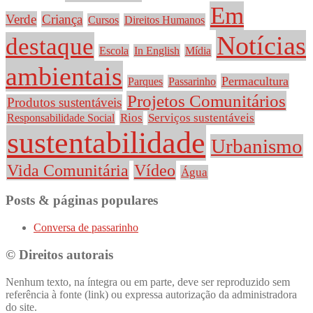
Em
Verde
Criança
Cursos
Direitos Humanos
Notícias
destaque
Escola
In English
Mídia
ambientais
Permacultura
Parques
Passarinho
Projetos Comunitários
Produtos sustentáveis
Rios
Serviços sustentáveis
Responsabilidade Social
sustentabilidade
Urbanismo
Vida Comunitária
Vídeo
Água
Posts & páginas populares
Conversa de passarinho
© Direitos autorais
Nenhum texto, na íntegra ou em parte, deve ser reproduzido sem
referência à fonte (link) ou expressa autorização da administradora
do site.