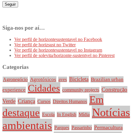
Seguir
Siga-nos por aí…
Ver perfil de horizontesustentavel no Facebook
Ver perfil de horizsust no Twitter
Ver perfil de horizontesustentavel no Instagram
Ver perfil de solevita/horizonte-sustentvel no Pinterest
Categorias
Bicicleta
Agrotóxicos
Brazilian urban
Agronegócio
aves
Cidades
Construção
experience
community projects
Em
Verde
Criança
Cursos
Direitos Humanos
Notícias
destaque
Escola
In English
Mídia
ambientais
Permacultura
Parques
Passarinho