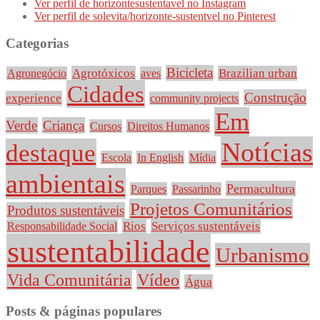
Ver perfil de horizontesustentavel no Instagram
Ver perfil de solevita/horizonte-sustentvel no Pinterest
Categorias
Bicicleta
Agrotóxicos
Brazilian urban
Agronegócio
aves
Cidades
Construção
experience
community projects
Em
Verde
Criança
Cursos
Direitos Humanos
Notícias
destaque
Escola
In English
Mídia
ambientais
Permacultura
Parques
Passarinho
Projetos Comunitários
Produtos sustentáveis
Rios
Serviços sustentáveis
Responsabilidade Social
sustentabilidade
Urbanismo
Vida Comunitária
Vídeo
Água
Posts & páginas populares