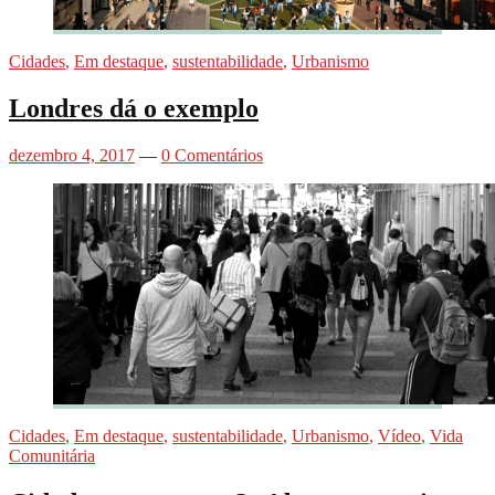
Cidades
,
Em destaque
,
sustentabilidade
,
Urbanismo
Londres dá o exemplo
dezembro 4, 2017
—
0 Comentários
Cidades
,
Em destaque
,
sustentabilidade
,
Urbanismo
,
Vídeo
,
Vida
Comunitária