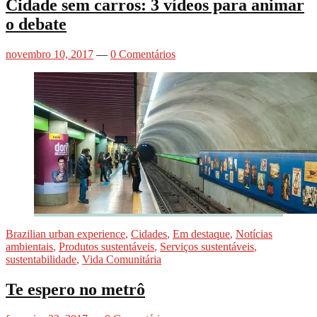
Cidade sem carros: 3 vídeos para animar
o debate
novembro 10, 2017
—
0 Comentários
Brazilian urban experience
,
Cidades
,
Em destaque
,
Notícias
ambientais
,
Produtos sustentáveis
,
Serviços sustentáveis
,
sustentabilidade
,
Vida Comunitária
Te espero no metrô