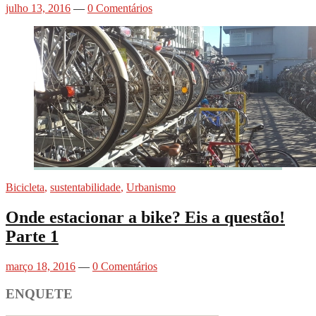
julho 13, 2016
—
0 Comentários
Bicicleta
,
sustentabilidade
,
Urbanismo
Onde estacionar a bike? Eis a questão!
Parte 1
março 18, 2016
—
0 Comentários
ENQUETE