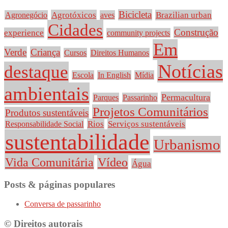
Bicicleta
Agrotóxicos
Brazilian urban
Agronegócio
aves
Cidades
Construção
experience
community projects
Em
Verde
Criança
Cursos
Direitos Humanos
Notícias
destaque
Escola
In English
Mídia
ambientais
Permacultura
Parques
Passarinho
Projetos Comunitários
Produtos sustentáveis
Rios
Serviços sustentáveis
Responsabilidade Social
sustentabilidade
Urbanismo
Vida Comunitária
Vídeo
Água
Posts & páginas populares
Conversa de passarinho
© Direitos autorais