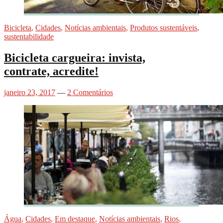
Bicicleta
,
Cidades
,
Notícias ambientais
,
Produtos sustentáveis
,
sustentabilidade
Bicicleta cargueira: invista,
contrate, acredite!
janeiro 23, 2017
—
2 Comentários
Água
,
Cidades
,
Em destaque
,
Notícias ambientais
,
Rios
,