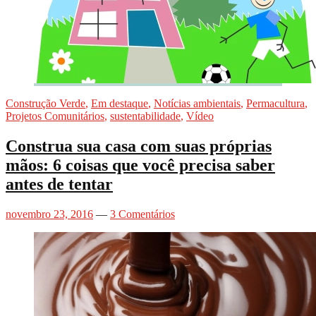
Construção Verde
,
Em destaque
,
Notícias ambientais
,
Permacultura
,
Projetos Comunitários
,
sustentabilidade
,
Vídeo
Construa sua casa com suas próprias
mãos: 6 coisas que você precisa saber
antes de tentar
novembro 23, 2016
—
3 Comentários