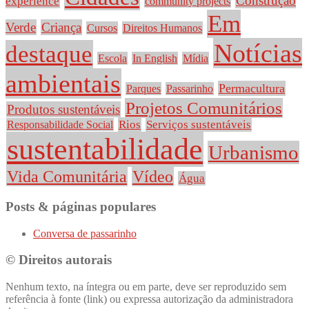
Construção
experience
community projects
Em
Verde
Criança
Cursos
Direitos Humanos
Notícias
destaque
Escola
In English
Mídia
ambientais
Permacultura
Parques
Passarinho
Projetos Comunitários
Produtos sustentáveis
Rios
Serviços sustentáveis
Responsabilidade Social
sustentabilidade
Urbanismo
Vida Comunitária
Vídeo
Água
Posts & páginas populares
Conversa de passarinho
© Direitos autorais
Nenhum texto, na íntegra ou em parte, deve ser reproduzido sem
referência à fonte (link) ou expressa autorização da administradora