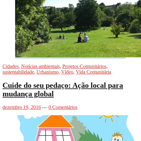
Cidades
,
Notícias ambientais
,
Projetos Comunitários
,
sustentabilidade
,
Urbanismo
,
Vídeo
,
Vida Comunitária
Cuide do seu pedaço: Ação local para
mudança global
dezembro 19, 2016
—
0 Comentários