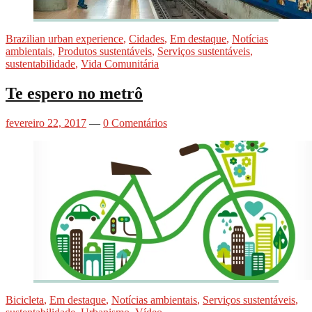
Brazilian urban experience
,
Cidades
,
Em destaque
,
Notícias
ambientais
,
Produtos sustentáveis
,
Serviços sustentáveis
,
sustentabilidade
,
Vida Comunitária
Te espero no metrô
fevereiro 22, 2017
—
0 Comentários
Bicicleta
,
Em destaque
,
Notícias ambientais
,
Serviços sustentáveis
,