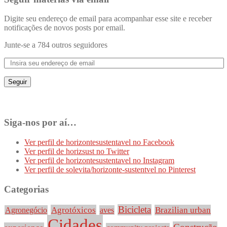
Digite seu endereço de email para acompanhar esse site e receber
notificações de novos posts por email.
Junte-se a 784 outros seguidores
Seguir
Siga-nos por aí…
Ver perfil de horizontesustentavel no Facebook
Ver perfil de horizsust no Twitter
Ver perfil de horizontesustentavel no Instagram
Ver perfil de solevita/horizonte-sustentvel no Pinterest
Categorias
Bicicleta
Agrotóxicos
Brazilian urban
Agronegócio
aves
Cidades