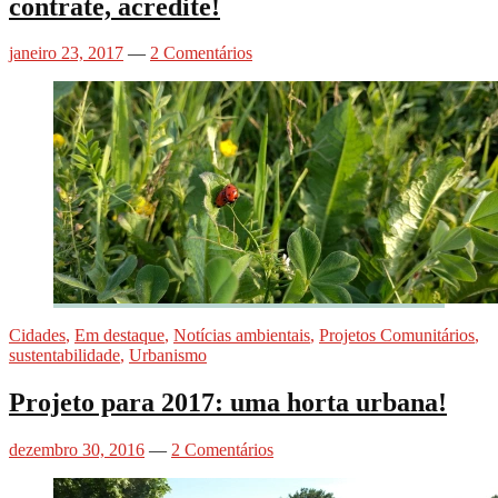
contrate, acredite!
janeiro 23, 2017
—
2 Comentários
Cidades
,
Em destaque
,
Notícias ambientais
,
Projetos Comunitários
,
sustentabilidade
,
Urbanismo
Projeto para 2017: uma horta urbana!
dezembro 30, 2016
—
2 Comentários