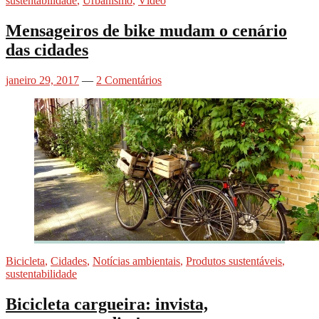
sustentabilidade
,
Urbanismo
,
Vídeo
Mensageiros de bike mudam o cenário
das cidades
janeiro 29, 2017
—
2 Comentários
Bicicleta
,
Cidades
,
Notícias ambientais
,
Produtos sustentáveis
,
sustentabilidade
Bicicleta cargueira: invista,